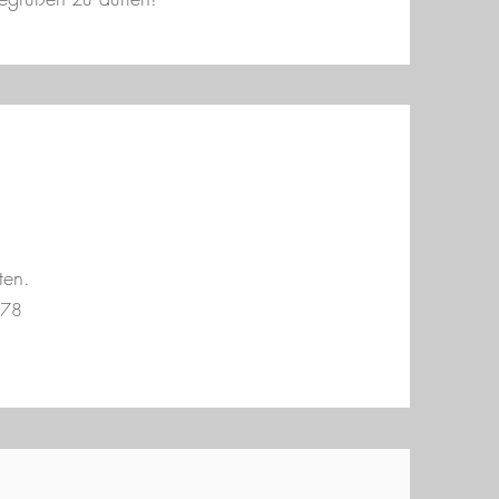
ten.
78