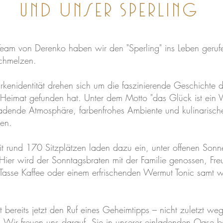
und Unser Sperling
eam von Derenko haben wir den "Sperling" ins Leben geruf
schmelzen.
kenidentität drehen sich um die faszinierende Geschichte die
 Heimat gefunden hat. Unter dem Motto "das Glück ist ein Vo
ladende Atmosphäre, farbenfrohes Ambiente und kulinarisch
en.
 rund 170 Sitzplätzen laden dazu ein, unter offenen Sonne
. Hier wird der Sonntagsbraten mit der Familie genossen, 
er Tasse Kaffee oder einem erfrischenden Wermut Tonic samt
 bereits jetzt den Ruf eines Geheimtipps – nicht zuletzt w
ür. Wir freuen uns darauf, Sie in unserer einladenden Oase 