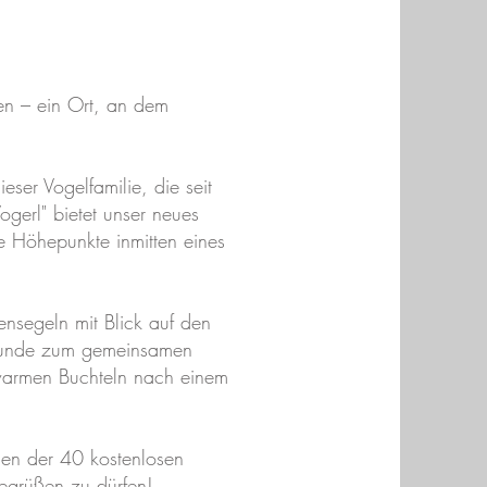
en – ein Ort, an dem
ser Vogelfamilie, die seit
gerl" bietet unser neues
e Höhepunkte inmitten eines
nsegeln mit Blick auf den
Freunde zum gemeinsamen
 warmen Buchteln nach einem
egen der 40 kostenlosen
begrüßen zu dürfen!