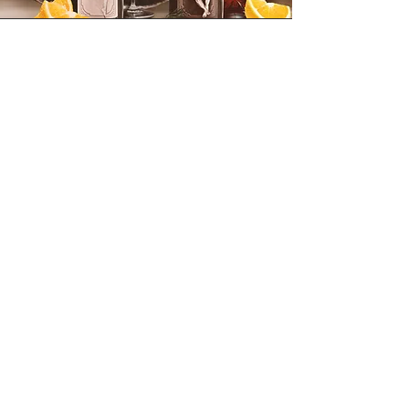
Wiener Wermut
special
Wermut-Kreationen von und
mit "Wiener Wermut"- der
besten Wermut Österreichs
mit 94 Falstaff Punkte für
Sissi Wermut und 94 Flastaff
Punkte für Franz
Wermut.Probier bei uns
Deinen Sissi- & Franz-